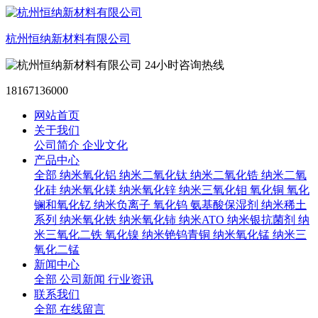
杭州恒纳新材料有限公司
24小时咨询热线
18167136000
网站首页
关于我们
公司简介
企业文化
产品中心
全部
纳米氧化铝
纳米二氧化钛
纳米二氧化锆
纳米二氧
化硅
纳米氧化镁
纳米氧化锌
纳米三氧化钼
氧化铜
氧化
镧和氧化钇
纳米负离子
氧化钨
氨基酸保湿剂
纳米稀土
系列
纳米氧化铁
纳米氧化铈
纳米ATO
纳米银抗菌剂
纳
米三氧化二铁
氧化镍
纳米铯钨青铜
纳米氧化锰
纳米三
氧化二锰
新闻中心
全部
公司新闻
行业资讯
联系我们
全部
在线留言