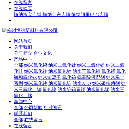
在线留言
在线购买
恒纳淘宝店铺
恒纳京东店铺
恒纳阿里巴巴店铺
网站首页
关于我们
公司简介
企业文化
产品中心
全部
纳米氧化铝
纳米二氧化钛
纳米二氧化锆
纳米二氧
化硅
纳米氧化镁
纳米氧化锌
纳米三氧化钼
氧化铜
氧化
镧和氧化钇
纳米负离子
氧化钨
氨基酸保湿剂
纳米稀土
系列
纳米氧化铁
纳米氧化铈
纳米ATO
纳米银抗菌剂
纳
米三氧化二铁
氧化镍
纳米铯钨青铜
纳米氧化锰
纳米三
氧化二锰
新闻中心
全部
公司新闻
行业资讯
联系我们
全部
在线留言
在线留言