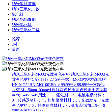
纳米银抗菌剂
纳米三氧化二铁
氧化镍
纳米铯钨青铜
纳米氧化锰
纳米三氧化二锰
推荐
热门
最新
纳米三氧化钼MoO3光致变色材料
纳米三氧化钼MoO3光
致变色材料CAS:1313-27-5分子式：MoO3技术指标型号
HN-MO50HN-MO100纯度＞99.99%＞99.99%一次粒径
（SEM）50nm100nm外观浅蓝色粉末灰色粉末比表面积
m2/g15-4515-45用途：1，催化剂；2，电池电极材料；
3，传感器材料；4，抑烟阻燃材料；5，光致发光、光致
变色材料；6，特殊耐磨材料；7，钼制品深加工等。8、
制取金属钼及钼化