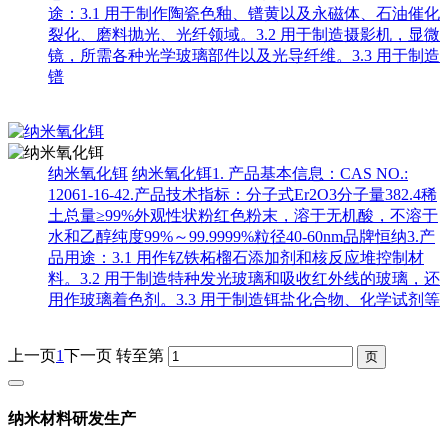
途：3.1 用于制作陶瓷色釉、镨黄以及永磁体、石油催化
裂化、磨料抛光、光纤领域。3.2 用于制造摄影机，显微
镜，所需各种光学玻璃部件以及光导纤维。3.3 用于制造
镨
纳米氧化铒
纳米氧化铒1. 产品基本信息：CAS NO.:
12061-16-42.产品技术指标：分子式Er2O3分子量382.4稀
土总量≥99%外观性状粉红色粉末，溶于无机酸，不溶于
水和乙醇纯度99%～99.9999%粒径40-60nm品牌恒纳3.产
品用途：3.1 用作钇铁柘榴石添加剂和核反应堆控制材
料。3.2 用于制造特种发光玻璃和吸收红外线的玻璃，还
用作玻璃着色剂。3.3 用于制造铒盐化合物、化学试剂等
上一页
1
下一页
转至第
纳米材料研发生产