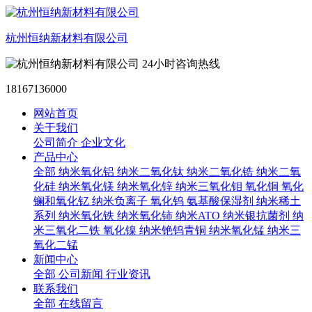
杭州恒纳新材料有限公司
24小时咨询热线
18167136000
网站首页
关于我们
公司简介
企业文化
产品中心
全部
纳米氧化铝
纳米二氧化钛
纳米二氧化锆
纳米二氧
化硅
纳米氧化镁
纳米氧化锌
纳米三氧化钼
氧化铜
氧化
镧和氧化钇
纳米负离子
氧化钨
氨基酸保湿剂
纳米稀土
系列
纳米氧化铁
纳米氧化铈
纳米ATO
纳米银抗菌剂
纳
米三氧化二铁
氧化镍
纳米铯钨青铜
纳米氧化锰
纳米三
氧化二锰
新闻中心
全部
公司新闻
行业资讯
联系我们
全部
在线留言