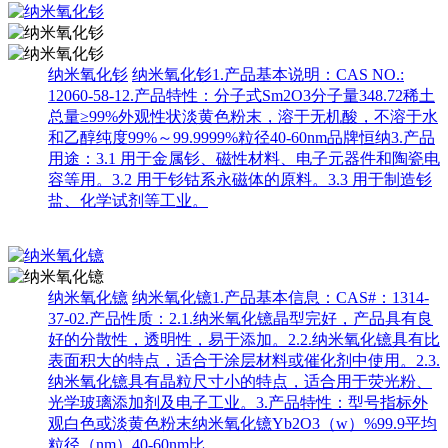
纳米氧化钐
纳米氧化钐1.产品基本说明：CAS NO.:
12060-58-12.产品特性：分子式Sm2O3分子量348.72稀土
总量≥99%外观性状淡黄色粉末，溶于无机酸，不溶于水
和乙醇纯度99%～99.9999%粒径40-60nm品牌恒纳3.产品
用途：3.1 用于金属钐、磁性材料、电子元器件和陶瓷电
容等用。3.2 用于钐钴系永磁体的原料。3.3 用于制造钐
盐、化学试剂等工业。
纳米氧化镱
纳米氧化镱1.产品基本信息：CAS#：1314-
37-02.产品性质：2.1.纳米氧化镱晶型完好，产品具有良
好的分散性，透明性，易于添加。2.2.纳米氧化镱具有比
表面积大的特点，适合于涂层材料或催化剂中使用。2.3.
纳米氧化镱具有晶粒尺寸小的特点，适合用于荧光粉、
光学玻璃添加剂及电子工业。3.产品特性：型号指标外
观白色或淡黄色粉末纳米氧化镱Yb2O3（w）%99.9平均
粒径（nm）40-60nm比