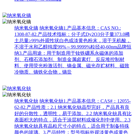
纳米氧化镝
纳米氧化镝1.产品基本信息：CAS NO.:
1308-87-82.产品技术指标：分子式Dy2O3分子量373.0稀
土总量≥99%外观性状白色或淡黄色粉末，溶于无机酸，
不溶于水和乙醇纯度99%～99.9999%粒径40-60nm品牌恒
纳3.产品用途：用于制造用于钕铁硼系永磁体的添加
剂、石榴石添加剂、制造金属卤素灯、反应堆控制材
料、使用荧光粉激活剂、镝金属、磁光存贮材料、磁致
冷物质、镝铁化合物，镝盐
纳米氧化钬
纳米氧化钬1.产品基本信息：CAS#：12055-
62-82.产品性质：2.1 纳米氧化钬晶型完好，产品具有良
好的分散性，透明性，易于添加。2.2 纳米氧化钬具有比
表面积大的特点，适合于涂层材料或催化剂中使用。2.3
纳米氧化钬具有晶粒尺寸小的特点，适合用于制备特殊
颜色的玻璃。3.产品特性：型号指标外观淡黄色或黄色