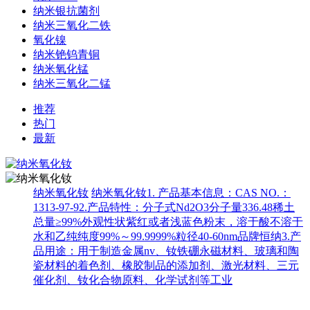
纳米银抗菌剂
纳米三氧化二铁
氧化镍
纳米铯钨青铜
纳米氧化锰
纳米三氧化二锰
推荐
热门
最新
纳米氧化钕
纳米氧化钕1. 产品基本信息：CAS NO.：
1313-97-92.产品特性：分子式Nd2O3分子量336.48稀土
总量≥99%外观性状紫红或者浅蓝色粉末，溶于酸不溶于
水和乙纯纯度99%～99.9999%粒径40-60nm品牌恒纳3.产
品用途：用于制造金属nv、钕铁硼永磁材料、玻璃和陶
瓷材料的着色剂、橡胶制品的添加剂、激光材料、三元
催化剂、钕化合物原料、化学试剂等工业