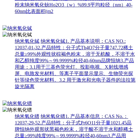
粉末纳米氧化钬Ho2O3（w）%99.9平均粒径（nm）40-
60nm比表面积(m2
纳米氧化铽
纳米氧化铽1. 产品基本说明：CAS NO.:
12037-01-32.产品特性：分子式Tb4O7分子量747.72稀土
总量≥99%外观性状棕褐色粉末，溶于无机酸，不溶于水
和乙醇纯度99%～99.9999%粒径40-60nm品牌恒纳3.产品
用途：3.1用于三基色荧光灯、投影电视、X射线增感
屏、电致发光材料、等离子平面显示显示、生物荧光探
针等绿色荧光材料。3.2 用于激光和光电子器件的法拉第
旋光隔离
纳米氧化镨
纳米氧化镨1. 产品基本信息：CAS No.：
12037-29-52.产品特性：分子式Pr6O11分子量1021.45品
牌恒纳外观形状黑褐色粉末，溶于酸不溶于水和醇稀土
总量≥99%纯度99%～99.9999%粒径40-60nm3.产品用