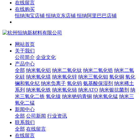
在线留言
在线购买
恒纳淘宝店铺
恒纳京东店铺
恒纳阿里巴巴店铺
网站首页
关于我们
公司简介
企业文化
产品中心
全部
纳米氧化铝
纳米二氧化钛
纳米二氧化锆
纳米二氧
化硅
纳米氧化镁
纳米氧化锌
纳米三氧化钼
氧化铜
氧化
镧和氧化钇
纳米负离子
氧化钨
氨基酸保湿剂
纳米稀土
系列
纳米氧化铁
纳米氧化铈
纳米ATO
纳米银抗菌剂
纳
米三氧化二铁
氧化镍
纳米铯钨青铜
纳米氧化锰
纳米三
氧化二锰
新闻中心
全部
公司新闻
行业资讯
联系我们
全部
在线留言
在线留言