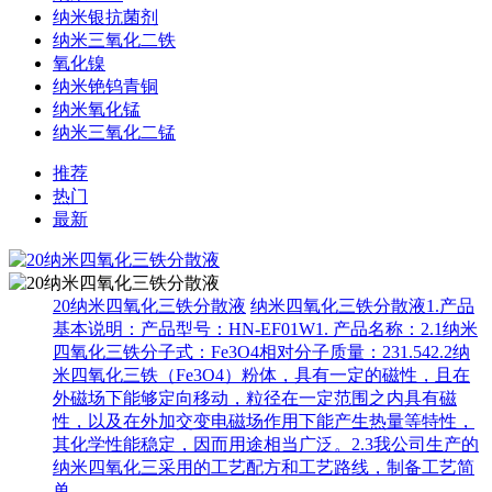
纳米银抗菌剂
纳米三氧化二铁
氧化镍
纳米铯钨青铜
纳米氧化锰
纳米三氧化二锰
推荐
热门
最新
20纳米四氧化三铁分散液
纳米四氧化三铁分散液1.产品
基本说明：产品型号：HN-EF01W1. 产品名称：2.1纳米
四氧化三铁分子式：Fe3O4相对分子质量：231.542.2纳
米四氧化三铁（Fe3O4）粉体，具有一定的磁性，且在
外磁场下能够定向移动，粒径在一定范围之内具有磁
性，以及在外加交变电磁场作用下能产生热量等特性，
其化学性能稳定，因而用途相当广泛。2.3我公司生产的
纳米四氧化三采用的工艺配方和工艺路线，制备工艺简
单