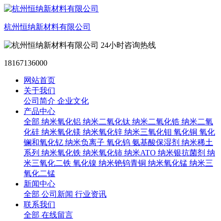
杭州恒纳新材料有限公司
24小时咨询热线
18167136000
网站首页
关于我们
公司简介
企业文化
产品中心
全部
纳米氧化铝
纳米二氧化钛
纳米二氧化锆
纳米二氧
化硅
纳米氧化镁
纳米氧化锌
纳米三氧化钼
氧化铜
氧化
镧和氧化钇
纳米负离子
氧化钨
氨基酸保湿剂
纳米稀土
系列
纳米氧化铁
纳米氧化铈
纳米ATO
纳米银抗菌剂
纳
米三氧化二铁
氧化镍
纳米铯钨青铜
纳米氧化锰
纳米三
氧化二锰
新闻中心
全部
公司新闻
行业资讯
联系我们
全部
在线留言