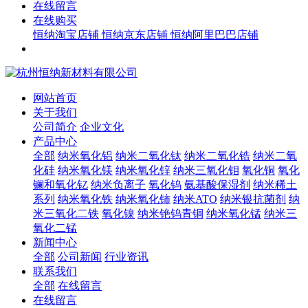
在线留言
在线购买
恒纳淘宝店铺
恒纳京东店铺
恒纳阿里巴巴店铺
网站首页
关于我们
公司简介
企业文化
产品中心
全部
纳米氧化铝
纳米二氧化钛
纳米二氧化锆
纳米二氧
化硅
纳米氧化镁
纳米氧化锌
纳米三氧化钼
氧化铜
氧化
镧和氧化钇
纳米负离子
氧化钨
氨基酸保湿剂
纳米稀土
系列
纳米氧化铁
纳米氧化铈
纳米ATO
纳米银抗菌剂
纳
米三氧化二铁
氧化镍
纳米铯钨青铜
纳米氧化锰
纳米三
氧化二锰
新闻中心
全部
公司新闻
行业资讯
联系我们
全部
在线留言
在线留言