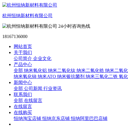
杭州恒纳新材料有限公司
24小时咨询热线
18167136000
网站首页
关于我们
公司简介
企业文化
产品中心
全部
纳米氧化铝
纳米二氧化钛
纳米二氧化锆
纳米二氧化
纳米氧化铈
纳米ATO
纳米银抗菌剂
纳米三氧化二铁
氧化
新闻中心
全部
公司新闻
行业资讯
联系我们
全部
在线留言
在线留言
在线购买
恒纳淘宝店铺
恒纳京东店铺
恒纳阿里巴巴店铺