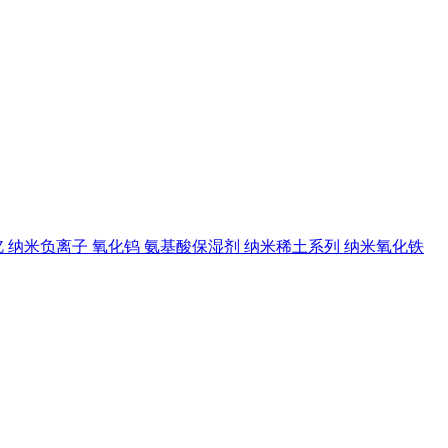
钇
纳米负离子
氧化钨
氨基酸保湿剂
纳米稀土系列
纳米氧化铁