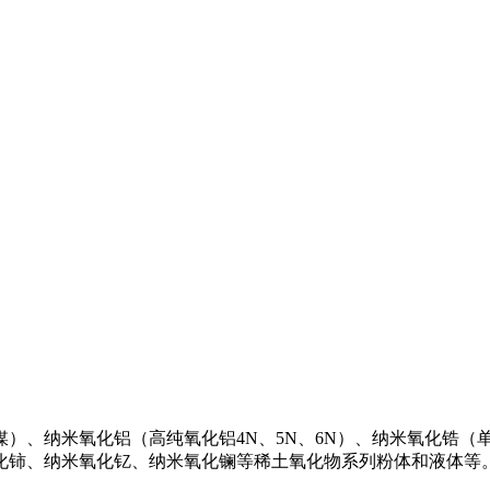
、纳米氧化铝（高纯氧化铝4N、5N、6N）、纳米氧化锆（单
氧化铈、纳米氧化钇、纳米氧化镧等稀土氧化物系列粉体和液体等