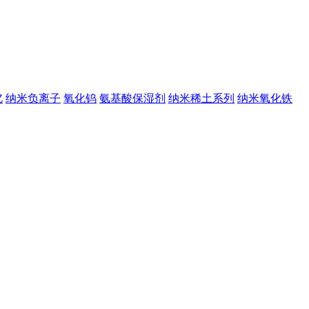
钇
纳米负离子
氧化钨
氨基酸保湿剂
纳米稀土系列
纳米氧化铁