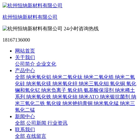
杭州恒纳新材料有限公司
24小时咨询热线
18167136000
网站首页
关于我们
公司简介
企业文化
产品中心
全部
纳米氧化铝
纳米二氧化钛
纳米二氧化锆
纳米二氧
化硅
纳米氧化镁
纳米氧化锌
纳米三氧化钼
氧化铜
氧化
镧和氧化钇
纳米负离子
氧化钨
氨基酸保湿剂
纳米稀土
系列
纳米氧化铁
纳米氧化铈
纳米ATO
纳米银抗菌剂
纳
米三氧化二铁
氧化镍
纳米铯钨青铜
纳米氧化锰
纳米三
氧化二锰
新闻中心
全部
公司新闻
行业资讯
联系我们
全部
在线留言