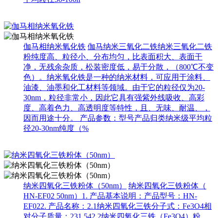
伽马相纳米氧化铁
伽马纳米三氧化二铁纳米三氧化二铁
粉纯度高、粒径小、分布均匀，比表面积大、表面干
净，无残余杂质，松装密度低，易于分散，（800℃不变
色）。纳米氧化铁是一种的纳米材料，可应用于涂料、
油漆、油墨和化工材料等领域。由于它的粒径仅为20-
30nm，粒径非常小，因此它具有强紫外线吸收、高彩
度、高着色力、高透明度等特性，且、无味、耐温、，
因而用途十分。 产品参数：型号产品归类纳米级平均粒
径20-30nm纯度（%
纳米四氧化三铁粉体（50nm）
纳米四氧化三铁粉体（
HN-EF02 50nm）1. 产品基本说明：产品型号：HN-
EF022. 产品名称：2.1纳米四氧化三铁分子式：Fe3O4相
对分子质量：231.542.2纳米四氧化三铁（Fe3O4）粉