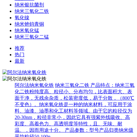
纳米银抗菌剂
纳米三氧化二铁
氧化镍
纳米铯钨青铜
纳米氧化锰
纳米三氧化二锰
推荐
热门
最新
阿尔法纳米氧化铁
纳米三氧化二铁 产品特点：纳米三氧
化二铁粉纯度高、粒径小、分布均匀，比表面积大、表
面干净，无残余杂质，松装密度低，易于分散，（800℃
不变色）。纳米氧化铁是一种的纳米材料，可应用于涂
料、油漆、油墨和化工材料等领域。由于它的粒径仅为
20-30nm，粒径非常小，因此它具有强紫外线吸收、高
彩度、高着色力、高透明度等特性，且、无味、耐
温、，因而用途十分。 产品参数：型号产品归类纳米级
平均粒径50-100n