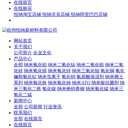
在线留言
在线购买
恒纳淘宝店铺
恒纳京东店铺
恒纳阿里巴巴店铺
网站首页
关于我们
公司简介
企业文化
产品中心
全部
纳米氧化铝
纳米二氧化钛
纳米二氧化锆
纳米二氧
化硅
纳米氧化镁
纳米氧化锌
纳米三氧化钼
氧化铜
氧化
镧和氧化钇
纳米负离子
氧化钨
氨基酸保湿剂
纳米稀土
系列
纳米氧化铁
纳米氧化铈
纳米ATO
纳米银抗菌剂
纳
米三氧化二铁
氧化镍
纳米铯钨青铜
纳米氧化锰
纳米三
氧化二锰
新闻中心
全部
公司新闻
行业资讯
联系我们
全部
在线留言
在线留言