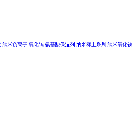
钇
纳米负离子
氧化钨
氨基酸保湿剂
纳米稀土系列
纳米氧化铁