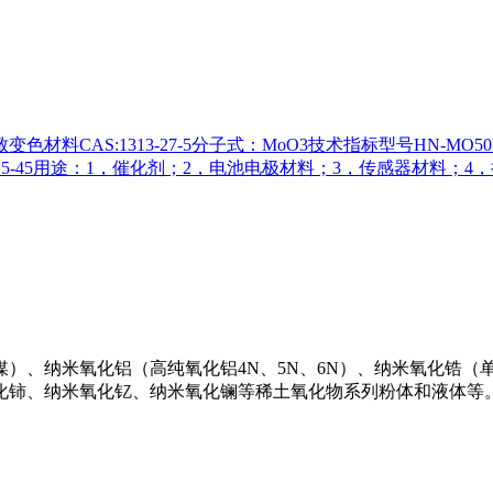
色材料CAS:1313-27-5分子式：MoO3技术指标型号HN-MO50H
15-4515-45用途：1，催化剂；2，电池电极材料；3，传感器材
、纳米氧化铝（高纯氧化铝4N、5N、6N）、纳米氧化锆（单
氧化铈、纳米氧化钇、纳米氧化镧等稀土氧化物系列粉体和液体等