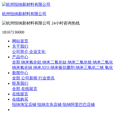
杭州恒纳新材料有限公司
24小时咨询热线
18167136000
网站首页
关于我们
公司简介
企业文化
产品中心
全部
纳米氧化铝
纳米二氧化钛
纳米二氧化锆
纳米二氧化
纳米氧化铈
纳米ATO
纳米银抗菌剂
纳米三氧化二铁
氧化
新闻中心
全部
公司新闻
行业资讯
联系我们
全部
在线留言
在线留言
在线购买
恒纳淘宝店铺
恒纳京东店铺
恒纳阿里巴巴店铺