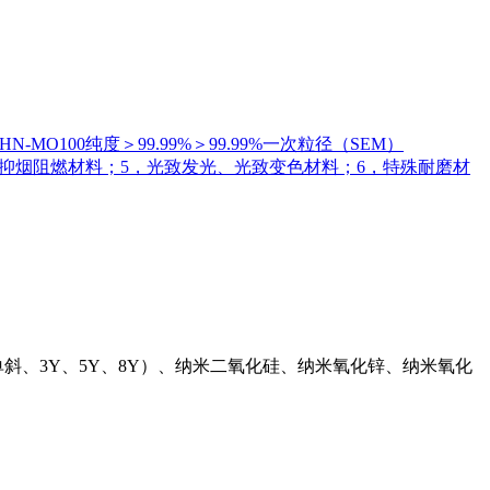
N-MO100纯度＞99.99%＞99.99%一次粒径（SEM）
料；4，抑烟阻燃材料；5，光致发光、光致变色材料；6，特殊耐磨材
斜、3Y、5Y、8Y）、纳米二氧化硅、纳米氧化锌、纳米氧化
。