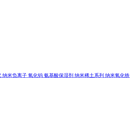
钇
纳米负离子
氧化钨
氨基酸保湿剂
纳米稀土系列
纳米氧化铁