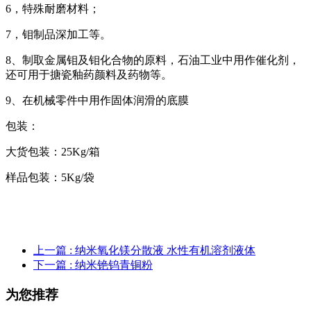
6，特殊耐磨材料；
7，钼制品深加工等。
8、制取金属钼及钼化合物的原料，石油工业中用作催化剂，
还可用于搪瓷釉药颜料及药物等。
9、在机械零件中用作固体润滑的底膜
包装：
大货包装：25Kg/箱
样品包装：5Kg/袋
上一篇
: 纳米氧化镁分散液 水性有机溶剂液体
下一篇
: 纳米铯钨青铜粉
为您推荐