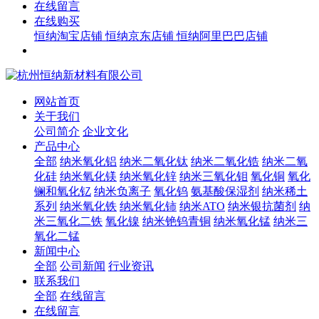
在线留言
在线购买
恒纳淘宝店铺
恒纳京东店铺
恒纳阿里巴巴店铺
网站首页
关于我们
公司简介
企业文化
产品中心
全部
纳米氧化铝
纳米二氧化钛
纳米二氧化锆
纳米二氧
化硅
纳米氧化镁
纳米氧化锌
纳米三氧化钼
氧化铜
氧化
镧和氧化钇
纳米负离子
氧化钨
氨基酸保湿剂
纳米稀土
系列
纳米氧化铁
纳米氧化铈
纳米ATO
纳米银抗菌剂
纳
米三氧化二铁
氧化镍
纳米铯钨青铜
纳米氧化锰
纳米三
氧化二锰
新闻中心
全部
公司新闻
行业资讯
联系我们
全部
在线留言
在线留言