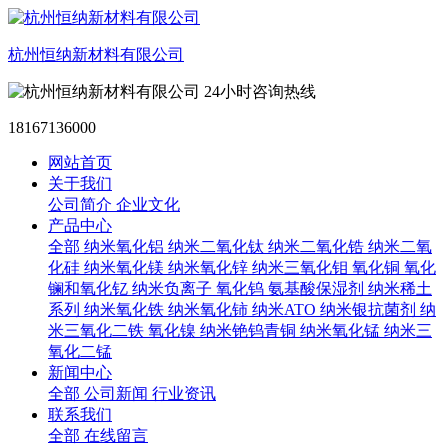
杭州恒纳新材料有限公司
24小时咨询热线
18167136000
网站首页
关于我们
公司简介
企业文化
产品中心
全部
纳米氧化铝
纳米二氧化钛
纳米二氧化锆
纳米二氧
化硅
纳米氧化镁
纳米氧化锌
纳米三氧化钼
氧化铜
氧化
镧和氧化钇
纳米负离子
氧化钨
氨基酸保湿剂
纳米稀土
系列
纳米氧化铁
纳米氧化铈
纳米ATO
纳米银抗菌剂
纳
米三氧化二铁
氧化镍
纳米铯钨青铜
纳米氧化锰
纳米三
氧化二锰
新闻中心
全部
公司新闻
行业资讯
联系我们
全部
在线留言