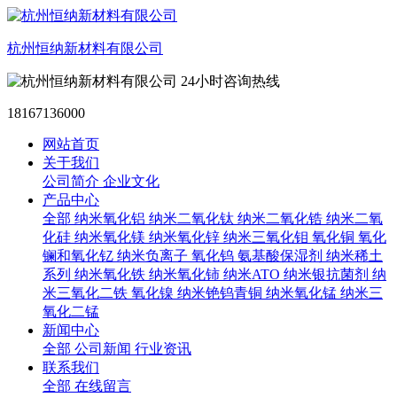
杭州恒纳新材料有限公司
24小时咨询热线
18167136000
网站首页
关于我们
公司简介
企业文化
产品中心
全部
纳米氧化铝
纳米二氧化钛
纳米二氧化锆
纳米二氧
化硅
纳米氧化镁
纳米氧化锌
纳米三氧化钼
氧化铜
氧化
镧和氧化钇
纳米负离子
氧化钨
氨基酸保湿剂
纳米稀土
系列
纳米氧化铁
纳米氧化铈
纳米ATO
纳米银抗菌剂
纳
米三氧化二铁
氧化镍
纳米铯钨青铜
纳米氧化锰
纳米三
氧化二锰
新闻中心
全部
公司新闻
行业资讯
联系我们
全部
在线留言