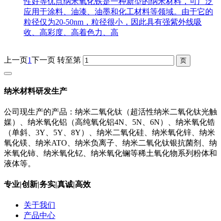
性好等优点纳米氧化铁是一种新型的纳米材料，可广泛
应用于涂料、油漆、油墨和化工材料等领域。由于它的
粒径仅为20-50nm，粒径很小，因此具有强紫外线吸
收、高彩度、高着色力、高
上一页
1
下一页
转至第
纳米材料研发生产
公司现生产的产品：纳米二氧化钛（超活性纳米二氧化钛光触
媒）、纳米氧化铝（高纯氧化铝4N、5N、6N）、纳米氧化锆
（单斜、3Y、5Y、8Y）、纳米二氧化硅、纳米氧化锌、纳米
氧化镁、纳米ATO、纳米负离子、纳米二氧化钛银抗菌剂、纳
米氧化铈、纳米氧化钇、纳米氧化镧等稀土氧化物系列粉体和
液体等。
专业|创新|务实|真诚|高效
关于我们
产品中心