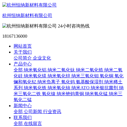
杭州恒纳新材料有限公司
24小时咨询热线
18167136000
网站首页
关于我们
公司简介
企业文化
产品中心
全部
纳米氧化铝
纳米二氧化钛
纳米二氧化锆
纳米二氧
化硅
纳米氧化镁
纳米氧化锌
纳米三氧化钼
氧化铜
氧化
镧和氧化钇
纳米负离子
氧化钨
氨基酸保湿剂
纳米稀土
系列
纳米氧化铁
纳米氧化铈
纳米ATO
纳米银抗菌剂
纳
米三氧化二铁
氧化镍
纳米铯钨青铜
纳米氧化锰
纳米三
氧化二锰
新闻中心
全部
公司新闻
行业资讯
联系我们
全部
在线留言