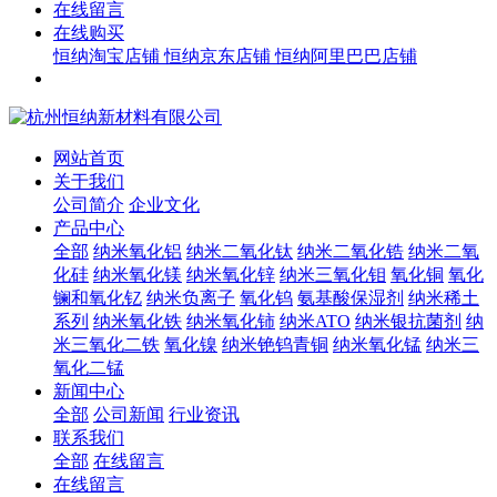
在线留言
在线购买
恒纳淘宝店铺
恒纳京东店铺
恒纳阿里巴巴店铺
网站首页
关于我们
公司简介
企业文化
产品中心
全部
纳米氧化铝
纳米二氧化钛
纳米二氧化锆
纳米二氧
化硅
纳米氧化镁
纳米氧化锌
纳米三氧化钼
氧化铜
氧化
镧和氧化钇
纳米负离子
氧化钨
氨基酸保湿剂
纳米稀土
系列
纳米氧化铁
纳米氧化铈
纳米ATO
纳米银抗菌剂
纳
米三氧化二铁
氧化镍
纳米铯钨青铜
纳米氧化锰
纳米三
氧化二锰
新闻中心
全部
公司新闻
行业资讯
联系我们
全部
在线留言
在线留言