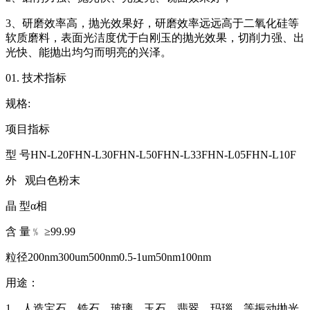
3、研磨效率高，抛光效果好，研磨效率远远高于二氧化硅等
软质磨料，表面光洁度优于白刚玉的抛光效果，切削力强、出
光快、能抛出均匀而明亮的兴泽。
01. 技术指标
规格:
项目指标
型 号HN-L20FHN-L30FHN-L50FHN-L33FHN-L05FHN-L10F
外 观白色粉末
晶 型α相
含 量﹪ ≥99.99
粒径200nm300um500nm0.5-1um50nm100nm
用途：
1、人造宝石、锆石、玻璃、玉石、翡翠、玛瑙、等振动抛光