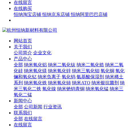
在线留言
在线购买
恒纳淘宝店铺
恒纳京东店铺
恒纳阿里巴巴店铺
网站首页
关于我们
公司简介
企业文化
产品中心
全部
纳米氧化铝
纳米二氧化钛
纳米二氧化锆
纳米二氧
化硅
纳米氧化镁
纳米氧化锌
纳米三氧化钼
氧化铜
氧化
镧和氧化钇
纳米负离子
氧化钨
氨基酸保湿剂
纳米稀土
系列
纳米氧化铁
纳米氧化铈
纳米ATO
纳米银抗菌剂
纳
米三氧化二铁
氧化镍
纳米铯钨青铜
纳米氧化锰
纳米三
氧化二锰
新闻中心
全部
公司新闻
行业资讯
联系我们
全部
在线留言
在线留言