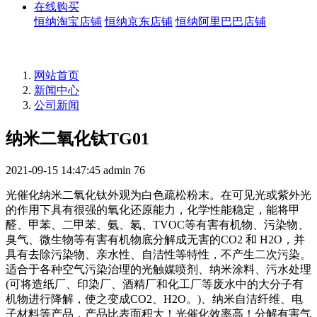
在线购买
恒纳淘宝店铺
恒纳京东店铺
恒纳阿里巴巴店铺
网站首页
新闻中心
公司新闻
纳米二氧化钛TG01
2021-09-15 14:47:45
admin
76
光催化纳米二氧化钛外观为白色疏松粉末。在可见光或紫外光
的作用下具有很强的氧化还原能力，化学性能稳定，能将甲
醛、甲苯、二甲苯、氨、氡、TVOC等有害有机物、污染物、
臭气、微生物等有害有机物底分解成无害的CO2 和 H2O，并
具有去除污染物、亲水性、自洁性等特性，不产生二次污染。
适合于各种空气污染治理的光触媒喷剂、纳米涂料、污水处理
(可将造纸厂、印染厂、酒精厂和化工厂等废水中的大分子有
机物进行降解，使之变成CO2、H2O。)、纳米自洁纤维、电
子材料等产品，产品比表面积大！光催化效率高！分解有害气