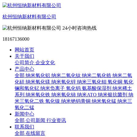
杭州恒纳新材料有限公司
24小时咨询热线
18167136000
网站首页
关于我们
公司简介
企业文化
产品中心
全部
纳米氧化铝
纳米二氧化钛
纳米二氧化锆
纳米二氧
化硅
纳米氧化镁
纳米氧化锌
纳米三氧化钼
氧化铜
氧化
镧和氧化钇
纳米负离子
氧化钨
氨基酸保湿剂
纳米稀土
系列
纳米氧化铁
纳米氧化铈
纳米ATO
纳米银抗菌剂
纳
米三氧化二铁
氧化镍
纳米铯钨青铜
纳米氧化锰
纳米三
氧化二锰
新闻中心
全部
公司新闻
行业资讯
联系我们
全部
在线留言