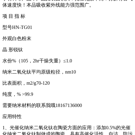
体速度快！本品吸收紫外线能力强范围广。
项 目 指 标
型号HN-TG01
外观白色粉末
晶 形锐钛
水份%（105，2hr干燥失重）≤1.0
纳米二氧化钛平均原级粒径，nm10
比表面积，m2/g70-120
纯度，% >99.9
需要纳米材料的联系我哦18167136000
应用特性
1、光催化纳米二氧化钛在陶瓷方面的应用：添加0.5%的光催
化纳米二氧化钛制做成的陶瓷，具有高催化活性，自洁、防污