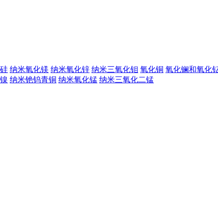
硅
纳米氧化镁
纳米氧化锌
纳米三氧化钼
氧化铜
氧化镧和氧化
镍
纳米铯钨青铜
纳米氧化锰
纳米三氧化二锰