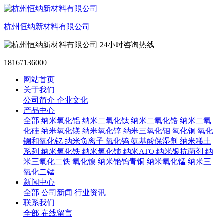
杭州恒纳新材料有限公司
24小时咨询热线
18167136000
网站首页
关于我们
公司简介
企业文化
产品中心
全部
纳米氧化铝
纳米二氧化钛
纳米二氧化锆
纳米二氧
化硅
纳米氧化镁
纳米氧化锌
纳米三氧化钼
氧化铜
氧化
镧和氧化钇
纳米负离子
氧化钨
氨基酸保湿剂
纳米稀土
系列
纳米氧化铁
纳米氧化铈
纳米ATO
纳米银抗菌剂
纳
米三氧化二铁
氧化镍
纳米铯钨青铜
纳米氧化锰
纳米三
氧化二锰
新闻中心
全部
公司新闻
行业资讯
联系我们
全部
在线留言