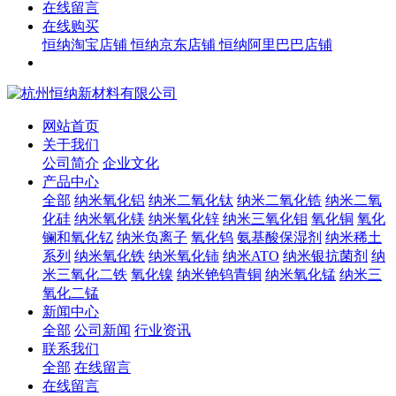
在线留言
在线购买
恒纳淘宝店铺
恒纳京东店铺
恒纳阿里巴巴店铺
网站首页
关于我们
公司简介
企业文化
产品中心
全部
纳米氧化铝
纳米二氧化钛
纳米二氧化锆
纳米二氧
化硅
纳米氧化镁
纳米氧化锌
纳米三氧化钼
氧化铜
氧化
镧和氧化钇
纳米负离子
氧化钨
氨基酸保湿剂
纳米稀土
系列
纳米氧化铁
纳米氧化铈
纳米ATO
纳米银抗菌剂
纳
米三氧化二铁
氧化镍
纳米铯钨青铜
纳米氧化锰
纳米三
氧化二锰
新闻中心
全部
公司新闻
行业资讯
联系我们
全部
在线留言
在线留言