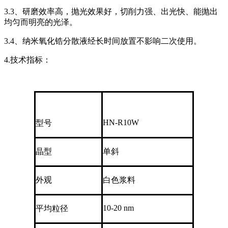
3.3、研磨效率高，抛光效果好，切削力强、出光快、能抛出
均匀而明亮的光泽。
3.4、纳米氧化锆分散液经长时间放置不影响二次使用。
4.技术指标：
HN-R10W
型号
晶型
单斜
外观
白色浆料
10-20 nm
平均粒径