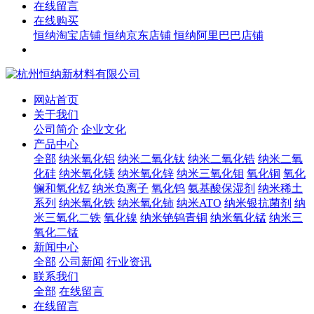
在线留言
在线购买
恒纳淘宝店铺
恒纳京东店铺
恒纳阿里巴巴店铺
网站首页
关于我们
公司简介
企业文化
产品中心
全部
纳米氧化铝
纳米二氧化钛
纳米二氧化锆
纳米二氧
化硅
纳米氧化镁
纳米氧化锌
纳米三氧化钼
氧化铜
氧化
镧和氧化钇
纳米负离子
氧化钨
氨基酸保湿剂
纳米稀土
系列
纳米氧化铁
纳米氧化铈
纳米ATO
纳米银抗菌剂
纳
米三氧化二铁
氧化镍
纳米铯钨青铜
纳米氧化锰
纳米三
氧化二锰
新闻中心
全部
公司新闻
行业资讯
联系我们
全部
在线留言
在线留言