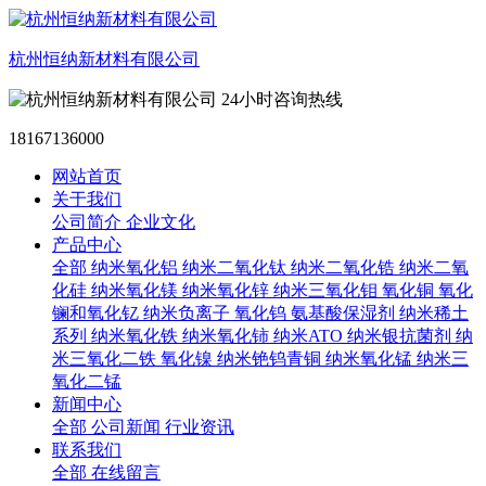
杭州恒纳新材料有限公司
24小时咨询热线
18167136000
网站首页
关于我们
公司简介
企业文化
产品中心
全部
纳米氧化铝
纳米二氧化钛
纳米二氧化锆
纳米二氧
化硅
纳米氧化镁
纳米氧化锌
纳米三氧化钼
氧化铜
氧化
镧和氧化钇
纳米负离子
氧化钨
氨基酸保湿剂
纳米稀土
系列
纳米氧化铁
纳米氧化铈
纳米ATO
纳米银抗菌剂
纳
米三氧化二铁
氧化镍
纳米铯钨青铜
纳米氧化锰
纳米三
氧化二锰
新闻中心
全部
公司新闻
行业资讯
联系我们
全部
在线留言