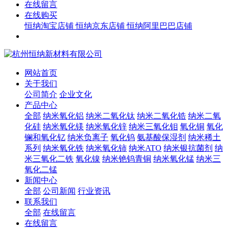
在线留言
在线购买
恒纳淘宝店铺
恒纳京东店铺
恒纳阿里巴巴店铺
网站首页
关于我们
公司简介
企业文化
产品中心
全部
纳米氧化铝
纳米二氧化钛
纳米二氧化锆
纳米二氧
化硅
纳米氧化镁
纳米氧化锌
纳米三氧化钼
氧化铜
氧化
镧和氧化钇
纳米负离子
氧化钨
氨基酸保湿剂
纳米稀土
系列
纳米氧化铁
纳米氧化铈
纳米ATO
纳米银抗菌剂
纳
米三氧化二铁
氧化镍
纳米铯钨青铜
纳米氧化锰
纳米三
氧化二锰
新闻中心
全部
公司新闻
行业资讯
联系我们
全部
在线留言
在线留言