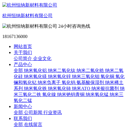
杭州恒纳新材料有限公司
24小时咨询热线
18167136000
网站首页
关于我们
公司简介
企业文化
产品中心
全部
纳米氧化铝
纳米二氧化钛
纳米二氧化锆
纳米二氧
化硅
纳米氧化镁
纳米氧化锌
纳米三氧化钼
氧化铜
氧化
镧和氧化钇
纳米负离子
氧化钨
氨基酸保湿剂
纳米稀土
系列
纳米氧化铁
纳米氧化铈
纳米ATO
纳米银抗菌剂
纳
米三氧化二铁
氧化镍
纳米铯钨青铜
纳米氧化锰
纳米三
氧化二锰
新闻中心
全部
公司新闻
行业资讯
联系我们
全部
在线留言