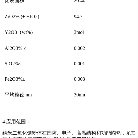
比表面积
20-40
ZrO2% (+ HfO2)
94.7
Y2O3（wt%）
3mol
Al2O3% ≤
0.002
SiO2%≤
0.001
Fe2O3%≤
0.003
平均粒径 nm
30nm
4.应用范围：
纳米二氧化锆粉体在国防、电子、高温结构和功能陶瓷，尤其