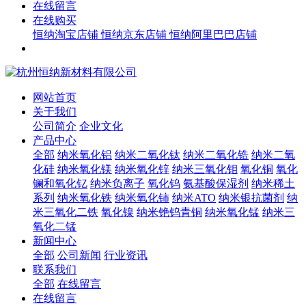
在线留言
在线购买
恒纳淘宝店铺
恒纳京东店铺
恒纳阿里巴巴店铺
网站首页
关于我们
公司简介
企业文化
产品中心
全部
纳米氧化铝
纳米二氧化钛
纳米二氧化锆
纳米二氧
化硅
纳米氧化镁
纳米氧化锌
纳米三氧化钼
氧化铜
氧化
镧和氧化钇
纳米负离子
氧化钨
氨基酸保湿剂
纳米稀土
系列
纳米氧化铁
纳米氧化铈
纳米ATO
纳米银抗菌剂
纳
米三氧化二铁
氧化镍
纳米铯钨青铜
纳米氧化锰
纳米三
氧化二锰
新闻中心
全部
公司新闻
行业资讯
联系我们
全部
在线留言
在线留言