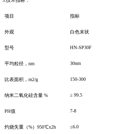
3.技术指标：
项目
指标
外观
白色末状
HN-SP30F
型号
30nm
平均粒径，nm
150-300
比表面积，m2/g
≥ 99.5
纳米二氧化硅含量 %
7-8
PH值
≤6.0
灼烧失重（%）950℃x2h