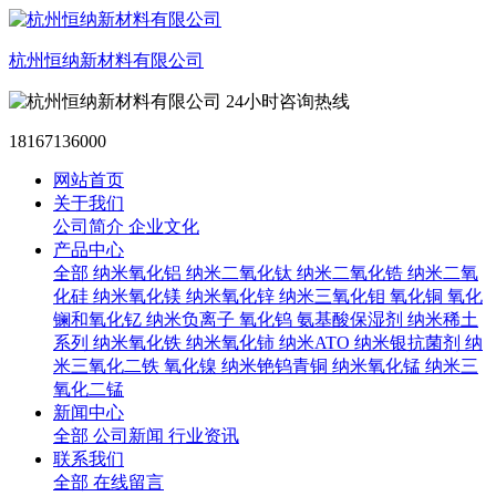
杭州恒纳新材料有限公司
24小时咨询热线
18167136000
网站首页
关于我们
公司简介
企业文化
产品中心
全部
纳米氧化铝
纳米二氧化钛
纳米二氧化锆
纳米二氧
化硅
纳米氧化镁
纳米氧化锌
纳米三氧化钼
氧化铜
氧化
镧和氧化钇
纳米负离子
氧化钨
氨基酸保湿剂
纳米稀土
系列
纳米氧化铁
纳米氧化铈
纳米ATO
纳米银抗菌剂
纳
米三氧化二铁
氧化镍
纳米铯钨青铜
纳米氧化锰
纳米三
氧化二锰
新闻中心
全部
公司新闻
行业资讯
联系我们
全部
在线留言