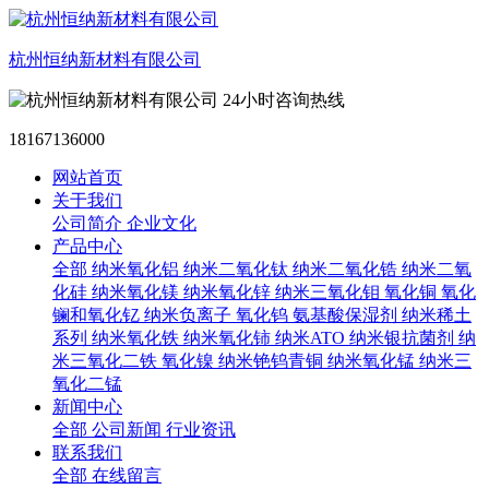
杭州恒纳新材料有限公司
24小时咨询热线
18167136000
网站首页
关于我们
公司简介
企业文化
产品中心
全部
纳米氧化铝
纳米二氧化钛
纳米二氧化锆
纳米二氧
化硅
纳米氧化镁
纳米氧化锌
纳米三氧化钼
氧化铜
氧化
镧和氧化钇
纳米负离子
氧化钨
氨基酸保湿剂
纳米稀土
系列
纳米氧化铁
纳米氧化铈
纳米ATO
纳米银抗菌剂
纳
米三氧化二铁
氧化镍
纳米铯钨青铜
纳米氧化锰
纳米三
氧化二锰
新闻中心
全部
公司新闻
行业资讯
联系我们
全部
在线留言