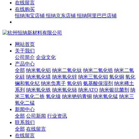
在线留言
在线购买
恒纳淘宝店铺
恒纳京东店铺
恒纳阿里巴巴店铺
网站首页
关于我们
公司简介
企业文化
产品中心
全部
纳米氧化铝
纳米二氧化钛
纳米二氧化锆
纳米二氧
化硅
纳米氧化镁
纳米氧化锌
纳米三氧化钼
氧化铜
氧化
镧和氧化钇
纳米负离子
氧化钨
氨基酸保湿剂
纳米稀土
系列
纳米氧化铁
纳米氧化铈
纳米ATO
纳米银抗菌剂
纳
米三氧化二铁
氧化镍
纳米铯钨青铜
纳米氧化锰
纳米三
氧化二锰
新闻中心
全部
公司新闻
行业资讯
联系我们
全部
在线留言
在线留言