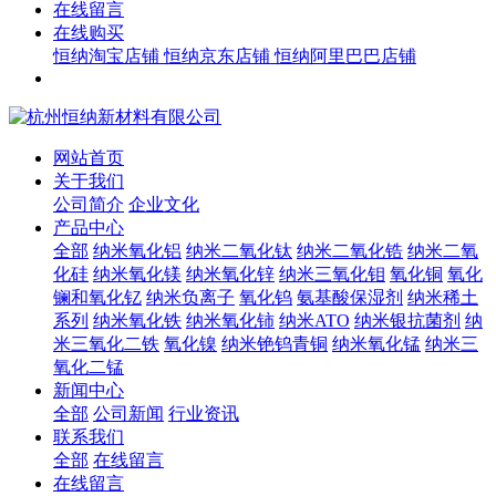
在线留言
在线购买
恒纳淘宝店铺
恒纳京东店铺
恒纳阿里巴巴店铺
网站首页
关于我们
公司简介
企业文化
产品中心
全部
纳米氧化铝
纳米二氧化钛
纳米二氧化锆
纳米二氧
化硅
纳米氧化镁
纳米氧化锌
纳米三氧化钼
氧化铜
氧化
镧和氧化钇
纳米负离子
氧化钨
氨基酸保湿剂
纳米稀土
系列
纳米氧化铁
纳米氧化铈
纳米ATO
纳米银抗菌剂
纳
米三氧化二铁
氧化镍
纳米铯钨青铜
纳米氧化锰
纳米三
氧化二锰
新闻中心
全部
公司新闻
行业资讯
联系我们
全部
在线留言
在线留言