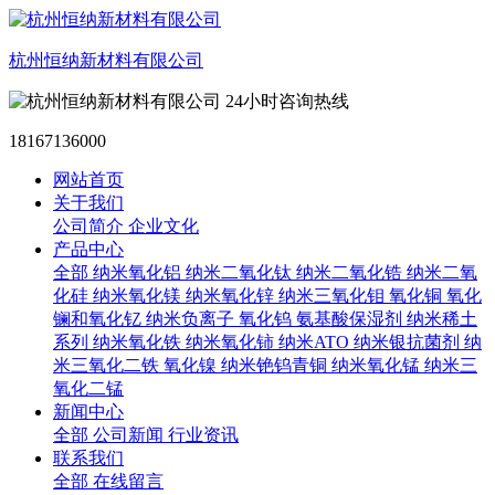
杭州恒纳新材料有限公司
24小时咨询热线
18167136000
网站首页
关于我们
公司简介
企业文化
产品中心
全部
纳米氧化铝
纳米二氧化钛
纳米二氧化锆
纳米二氧
化硅
纳米氧化镁
纳米氧化锌
纳米三氧化钼
氧化铜
氧化
镧和氧化钇
纳米负离子
氧化钨
氨基酸保湿剂
纳米稀土
系列
纳米氧化铁
纳米氧化铈
纳米ATO
纳米银抗菌剂
纳
米三氧化二铁
氧化镍
纳米铯钨青铜
纳米氧化锰
纳米三
氧化二锰
新闻中心
全部
公司新闻
行业资讯
联系我们
全部
在线留言