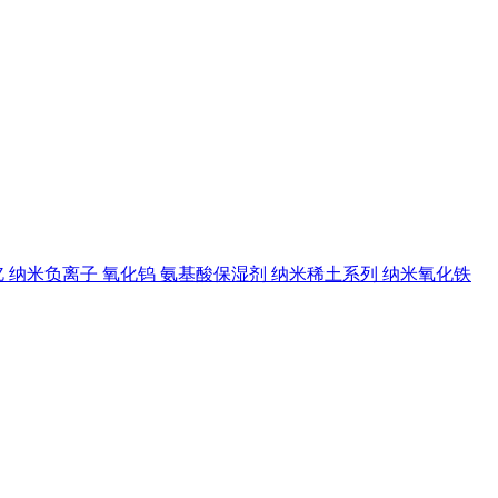
钇
纳米负离子
氧化钨
氨基酸保湿剂
纳米稀土系列
纳米氧化铁