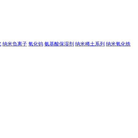
钇
纳米负离子
氧化钨
氨基酸保湿剂
纳米稀土系列
纳米氧化铁