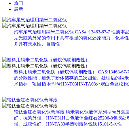
热门
最新
汽车尾气治理用纳米二氧化钛
CAS# :13463-6
见光或紫外光的作用下具有很强的氧化还原能力，化学性能
并具有亲水性、自洁性
塑料用纳米二氧化钛（硅烷偶联剂改性）
CAS:134
的分散性能，避免了粉体储存的二次团聚。处理后的纳米
术指标：项目指 标型号HN-T03HN-TA03外观白色蓬
锐钛金红石氧化钛悬浮液
纳米氧化钛液体系列型号外观晶型
好，抗紫外强。HN-T31H白色液体金红石25206-8包
强。成膜性好。HN-TA33半透明液体锐钛15101-5水性