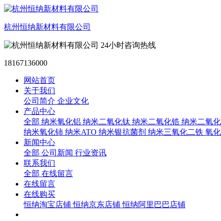
杭州恒纳新材料有限公司
24小时咨询热线
18167136000
网站首页
关于我们
公司简介
企业文化
产品中心
全部
纳米氧化铝
纳米二氧化钛
纳米二氧化锆
纳米二氧化
纳米氧化铈
纳米ATO
纳米银抗菌剂
纳米三氧化二铁
氧化
新闻中心
全部
公司新闻
行业资讯
联系我们
全部
在线留言
在线留言
在线购买
恒纳淘宝店铺
恒纳京东店铺
恒纳阿里巴巴店铺