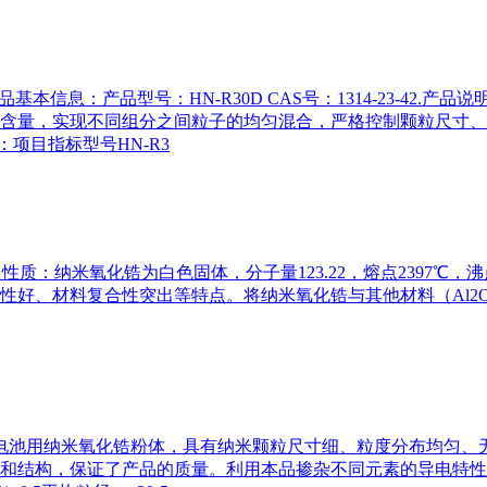
品基本信息：产品型号：HN-R30D CAS号：1314-23-42
含量，实现不同组分之间粒子的均匀混合，严格控制颗粒尺寸、
项目指标型号HN-R3
3-4 性质：纳米氧化锆为白色固体，分子量123.22，熔点239
好、材料复合性突出等特点。将纳米氧化锆与其他材料（Al2O3
:电池用纳米氧化锆粉体，具有纳米颗粒尺寸细、粒度分布均匀、
和结构，保证了产品的质量。利用本品掺杂不同元素的导电特性