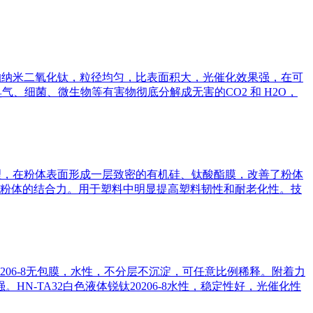
艺制备的纳米二氧化钛，粒径均匀，比表面积大，光催化效果强，在可
、细菌、微生物等有害物彻底分解成无害的CO2 和 H2O，
表面处理，在粉体表面形成一层致密的有机硅、钛酸酯膜，改善了粉体
粉体的结合力。用于塑料中明显提高塑料韧性和耐老化性。技
5206-8无包膜，水性，不分层不沉淀，可任意比例稀释。附着力
HN-TA32白色液体锐钛20206-8水性，稳定性好，光催化性