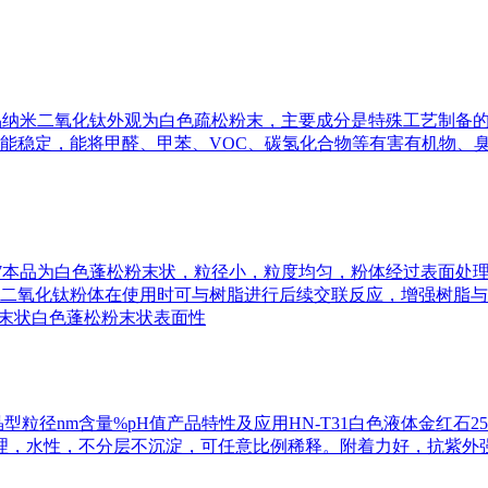
7-7 性质本品纳米二氧化钛外观为白色疏松粉末，主要成分是特殊工
稳定，能将甲醛、甲苯、VOC、碳氢化合物等有害有机物、臭气
63-67-7本品为白色蓬松粉末状，粒径小，粒度均匀，粉体经过
二氧化钛粉体在使用时可与树脂进行后续交联反应，增强树脂与
松粉末状白色蓬松粉末状表面性
粒径nm含量%pH值产品特性及应用HN-T31白色液体金红石2
膜处理，水性，不分层不沉淀，可任意比例稀释。附着力好，抗紫外强。