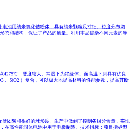
.产品说明:电池用纳米氧化锆粉体，具有纳米颗粒尺寸细、粒度分布均
形态和结构，保证了产品的质量。利用本品掺杂不同元素的导
7℃，沸点4275℃，硬度较大、常温下为绝缘体、而高温下则具有优良
 、SiO2 ）复合，可以极大地提高材料的性能参数，提高其断
无硬团聚和很好的球形度。生产中做到了控制各组分含量，实现
，在高性能固体电池中用于电极制造。技术指标：项目指标型