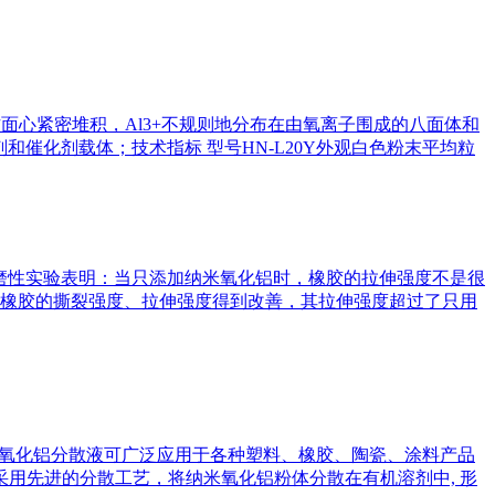
立方面心紧密堆积，Al3+不规则地分布在由氧离子围成的八面体和
催化剂载体；技术指标 型号HN-L20Y外观白色粉末平均粒
耐磨性实验表明：当只添加纳米氧化铝时，橡胶的拉伸强度不是很
橡胶的撕裂强度、拉伸强度得到改善，其拉伸强度超过了只用
质：2.1纳米氧化铝分散液可广泛应用于各种塑料、橡胶、陶瓷、涂料产品
采用先进的分散工艺，将纳米氧化铝粉体分散在有机溶剂中, 形