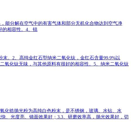
催化效果，能分解在空气中的有害气体和部分无机化合物达到空气净
好的相容性。4、锐
疏松粉末。2、高纯金红石型纳米二氧化钛，金红石含量99.9%以
米二氧化钛无味，与其他原料有很好的相容性。5、纳米二氧化钛
品性质：纳米二氧化锆抛光粉为高纯白色粉末，是不锈钢，玻璃、水钻、水
光快、光度亮、镜面效果好；3.3、研磨效率高，抛光效果好，切