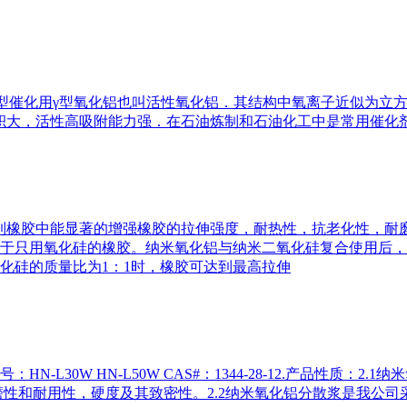
性质：多孔型催化用γ型氧化铝也叫活性氧化铝．其结构中氧离子近似为
大，活性高吸附能力强．在石油炼制和石油化工中是常用催化剂和
添加到橡胶中能显著的增强橡胶的拉伸强度，耐热性，抗老化性，
于只用氧化硅的橡胶。纳米氧化铝与纳米二氧化硅复合使用后，
化硅的质量比为1：1时，橡胶可达到最高拉伸
HN-L30W HN-L50W CAS#：1344-28-12.产品性
性和耐用性，硬度及其致密性。2.2纳米氧化铝分散浆是我公司