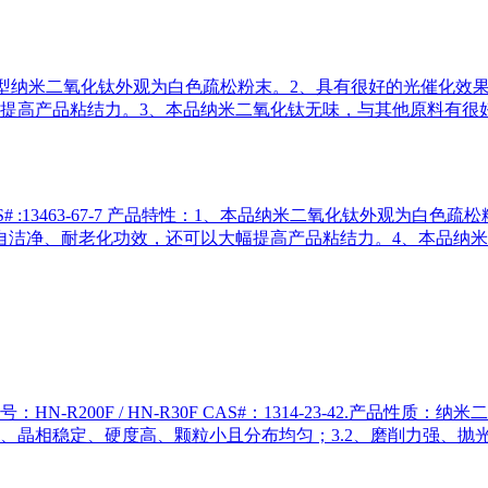
-7 1、锐钛型纳米二氧化钛外观为白色疏松粉末。2、具有很好的光
提高产品粘结力。3、本品纳米二氧化钛无味，与其他原料有很
 :13463-67-7 产品特性：1、本品纳米二氧化钛外观为白色
自洁净、耐老化功效，还可以大幅提高产品粘结力。4、本品纳
N-R200F / HN-R30F CAS#：1314-23-42.产
1、晶相稳定、硬度高、颗粒小且分布均匀；3.2、磨削力强、抛