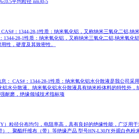
0.5平均粒径 nm30-5
AS#：1344-28-1性质：纳米氧化铝，又称纳米三氧化二铝
：1344-28-1性质：纳米氧化铝，又称纳米三氧化二铝,纳米
耐用性，硬度及其致密性。
： CAS#：1344-28-1性质：纳米氧化铝水分散液是我公司采
氧化铝水分散液。纳米氧化铝水分散液具有纳米粉体料的特性外
强耐磨，绝缘领域技术指标项
30JY）粒径分布均匀，电阻率高，具有良好的绝缘性能，广泛
、聚酯纤维布（带）等绝缘产品 型号HN-L30JY外观白色粉末平均粒径(