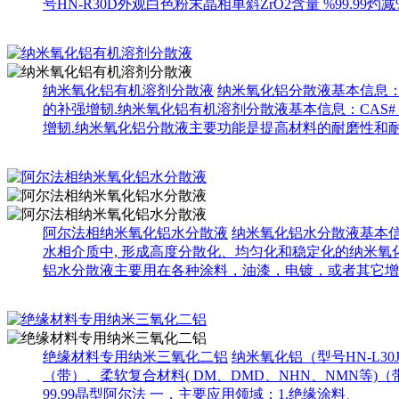
号HN-R30D外观白色粉末晶相单斜ZrO2含量 %99.99灼减%≤
纳米氧化铝有机溶剂分散液
纳米氧化铝分散液基本信息：C
的补强增韧.纳米氧化铝有机溶剂分散液基本信息：CAS#
增韧.纳米氧化铝分散液主要功能是提高材料的耐磨性和
阿尔法相纳米氧化铝水分散液
纳米氧化铝水分散液基本信息
水相介质中, 形成高度分散化、均匀化和稳定化的纳米
铝水分散液主要用在各种涂料，油漆，电镀，或者其它增
绝缘材料专用纳米三氧化二铝
纳米氧化铝（型号HN-L
（带）、柔软复合材料( DM、DMD、NHN、NMN等)（带）
99.99晶型阿尔法 一，主要应用领域：1.绝缘涂料、