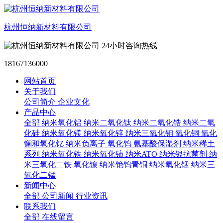
杭州恒纳新材料有限公司
24小时咨询热线
18167136000
网站首页
关于我们
公司简介
企业文化
产品中心
全部
纳米氧化铝
纳米二氧化钛
纳米二氧化锆
纳米二氧
化硅
纳米氧化镁
纳米氧化锌
纳米三氧化钼
氧化铜
氧化
镧和氧化钇
纳米负离子
氧化钨
氨基酸保湿剂
纳米稀土
系列
纳米氧化铁
纳米氧化铈
纳米ATO
纳米银抗菌剂
纳
米三氧化二铁
氧化镍
纳米铯钨青铜
纳米氧化锰
纳米三
氧化二锰
新闻中心
全部
公司新闻
行业资讯
联系我们
全部
在线留言