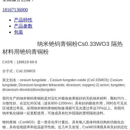
18167136000
产品特性
产品参数
包装
纳米铯钨青铜粉
Cs0.33WO3
隔热
材料用铯钨青铜粉
CAS
号：
189619-69-0
分子式：
Cs0.33WO3
英文别名：
cesium tungstate
，
Cesium tungsten oxide (Cs0.33WO3); Cesium
tungstate; Dicesium tungsten tetraoxide; dicesium; oxygen(-2) anion; tungsten;
dicaesium dioxido(dioxo)tungsten
我司生产的纳米铯钨青铜粉是对近红外吸收效果较好的无机纳米材料，颗粒均匀，
分散性好。在近红外区域（波长
800-1200nm
）具有好的吸收作用，同时在可见光
区域透过率高。采用纳米铯钨青铜粉制备薄膜可见光透过率达
70%
以上。和我司
纳米氧化锡锑一起复配使用，可做成具有红外阻隔的透明隔热涂料。
铯钨青铜（
CsxWO3
）是一类非化学计量比、具有氧八面体特殊结构的功能化合
物，具有低电阻率和低温超导性能。近几年又发现，
CsxWO3
薄膜具有良好的近红