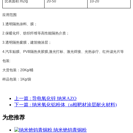
比表面积
m2/g
20-50
10-20
应用范围
1.
透明隔热涂料、膜；
2.
保暖化纤、纺织纤维等高性能隔热介质；
3.
透明隔热窗膜，建筑物涂层；
4.
汽车贴膜、
PVB
隔热夹胶膜
,
激光打标、激光焊接、光热诊疗、红外滤光片等
包装
:
大货包装：
20Kg/
桶
样品包装：
1Kg/
袋
上一篇
: 导电氧化锌 纳米AZO
下一篇
: 纳米氧化铝粉体（α相靶材涂层耐火材料)
为您推荐
纳米铯钨青铜粉