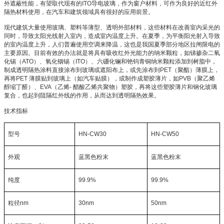
外遮蔽性能，有望取代现有的
ITO
导电玻璃，作为窗户材料，可作为良好的近红外
隔热材料使用，在汽车和建筑领域具有很好的应用前景。
现代建筑大量使用玻璃、塑料等薄型、透明外部材料，这些材料在改善室内采光的
同时，导致太阳光线射入室内，造成室内温度上升。在夏季，为平衡阳光射入导致
的室内温度上升，人们普遍使用空调来降温，这也是我国夏季部分地区拉闸限电的
主要原因。目前有效的办法就是将具有吸收红外光能力的纳米颗粒，如锑掺杂二氧
化锡（
ATO
）、氧化铟锡（
ITO
）、六硼化镧和铯钨青铜纳米颗粒添加到树脂中，
制成透明隔热涂料直接涂布到玻璃或遮阳布上，或先涂布到
PET
（聚酯）薄膜上，
再将
PET
薄膜贴到玻璃上（如汽车贴膜），或制作成塑胶薄片，如
PVB
（聚乙烯
醇缩丁醛）、
EVA
（乙烯
-
醋酸乙烯共聚物）塑胶，再将这些塑胶薄片和钢化玻璃
复合，也起到阻隔红外线的作用，从而达到透明隔热效果。
技术指标
型号
HN-CW30
HN-CW50
外观
蓝黑色粉末
蓝黑色粉末
纯度
99.9%
99.9%
粒径
nm
30nm
50nm