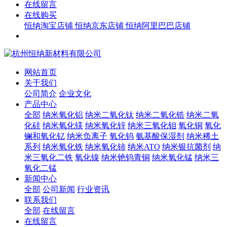
在线留言
在线购买
恒纳淘宝店铺
恒纳京东店铺
恒纳阿里巴巴店铺
网站首页
关于我们
公司简介
企业文化
产品中心
全部
纳米氧化铝
纳米二氧化钛
纳米二氧化锆
纳米二氧
化硅
纳米氧化镁
纳米氧化锌
纳米三氧化钼
氧化铜
氧化
镧和氧化钇
纳米负离子
氧化钨
氨基酸保湿剂
纳米稀土
系列
纳米氧化铁
纳米氧化铈
纳米ATO
纳米银抗菌剂
纳
米三氧化二铁
氧化镍
纳米铯钨青铜
纳米氧化锰
纳米三
氧化二锰
新闻中心
全部
公司新闻
行业资讯
联系我们
全部
在线留言
在线留言