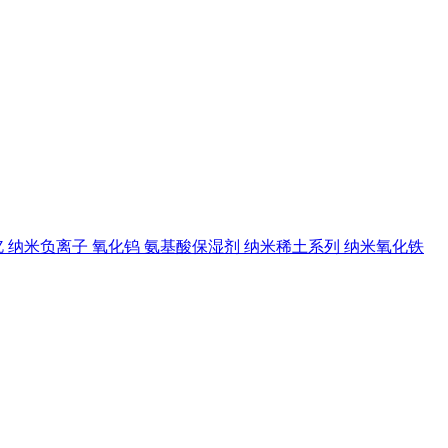
钇
纳米负离子
氧化钨
氨基酸保湿剂
纳米稀土系列
纳米氧化铁