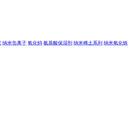
钇
纳米负离子
氧化钨
氨基酸保湿剂
纳米稀土系列
纳米氧化铁