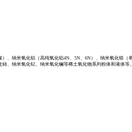
、纳米氧化铝（高纯氧化铝4N、5N、6N）、纳米氧化锆（单
氧化铈、纳米氧化钇、纳米氧化镧等稀土氧化物系列粉体和液体等