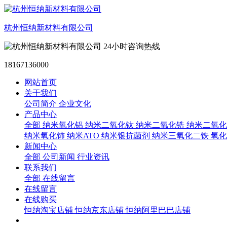
杭州恒纳新材料有限公司
24小时咨询热线
18167136000
网站首页
关于我们
公司简介
企业文化
产品中心
全部
纳米氧化铝
纳米二氧化钛
纳米二氧化锆
纳米二氧化
纳米氧化铈
纳米ATO
纳米银抗菌剂
纳米三氧化二铁
氧化
新闻中心
全部
公司新闻
行业资讯
联系我们
全部
在线留言
在线留言
在线购买
恒纳淘宝店铺
恒纳京东店铺
恒纳阿里巴巴店铺